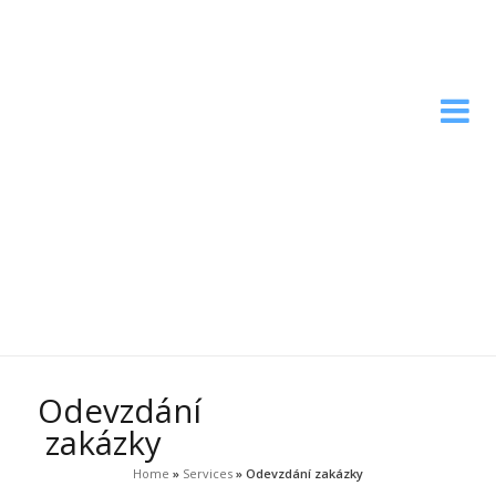
Odevzdání
zakázky
Home
»
Services
»
Odevzdání zakázky